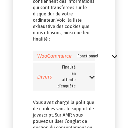
contiennent des informations
qui sont transférées sur le
disque dur de votre
ordinateur. Voici la liste
exhaustive des cookies que
nous utilisons, ainsi que leur
finalité :
WooCommerce
Fonctionnel
Consent
to
Finalité
service
en
Divers
woocommer
Consent
attente
to
d’enquête
service
divers
Vous avez chargé la politique
de cookies sans le support de
javascript. Sur AMP, vous
pouvez utiliser l’onglet de
gestion du consentement en